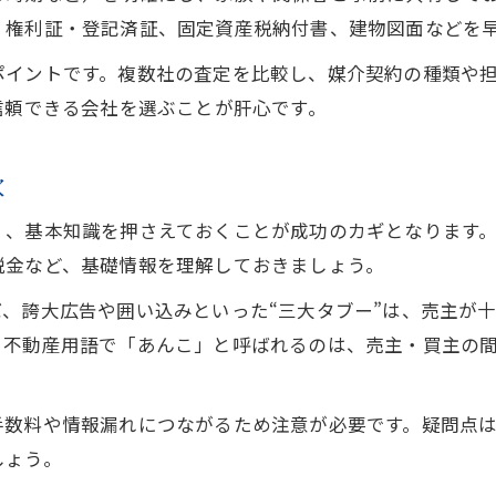
不動産売却におけるあんこの意味と役割を解説
、権利証・登記済証、固定資産税納付書、建物図面などを
あんこ業者の仕組みと注意すべきポイント
ポイントです。複数社の査定を比較し、媒介契約の種類や
不動産売却時にあんこ介在を見抜く方法
信頼できる会社を選ぶことが肝心です。
あんこ業者が関与した場合のデメリットと対策
不動産売却であんこ業者を避けるコツを紹介
穴
高額収入時の不動産売却メリットデメリット
く、基本知識を押さえておくことが成功のカギとなります
高額収入時に知るべき不動産売却の節税ポイント
税金など、基礎情報を理解しておきましょう。
不動産売却で収入が増える場合の注意事項
、誇大広告や囲い込みといった“三大タブー”は、売主が
不動産売却で高額収入時の手取り計算のコツ
。不動産用語で「あんこ」と呼ばれるのは、売主・買主の
不動産売却のメリットデメリットと税金対策
高額収入に伴う不動産売却のリスクと対処法
手数料や情報漏れにつながるため注意が必要です。疑問点
安心取引へ導くエージェント選びの極意
しょう。
不動産売却で信頼できるエージェントの見極め方