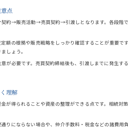
不動産売却に強いエージェント選びの基準
注意点
不動産売却の成功には適切なエージェント選定が
介契約→販売活動→売買契約→引渡しとなります。各段階
公正な不動産売却へ導くエージェントの特徴
トラブル回避に役立つ不動産売却の相談先選び
査定額の根拠や販売戦略をしっかり確認することが重要で
情報漏れを防いだ効率的な売却戦略を伝授
きましょう。
不動産売却で情報管理を徹底する重要性
注意が必要です。売買契約締結後も、引渡しまでに発生す
効率的な不動産売却のための情報漏れ対策
不動産売却時の秘密保持と交渉術のポイント
不動産売却で情報流出を防ぐ具体的方法
しく理解
安心できる不動産売却の効率的な進め方
資金が得られることや資産の整理ができる点です。相続対
望通りにならない場合や、仲介手数料・税金などの諸費用