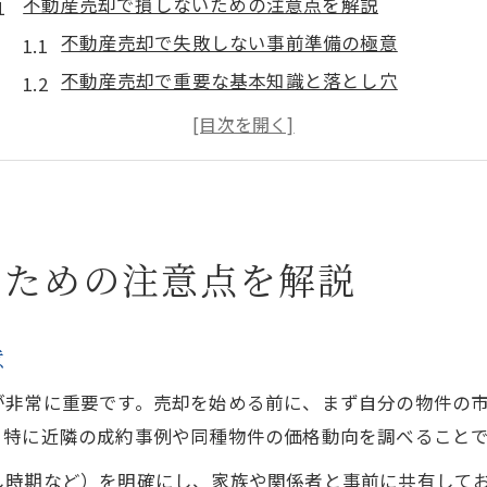
不動産売却で損しないための注意点を解説
不動産売却で失敗しない事前準備の極意
不動産売却で重要な基本知識と落とし穴
売却前に知るべき不動産売却の流れと注意点
不動産売却のメリットデメリットを正しく理解
不動産売却時によくあるトラブル事例を対策
三大タブー回避が重要な理由やリスク
いための注意点を解説
不動産売却の三大タブーが引き起こす損失とは
囲い込み回避で不動産売却の透明性を確保
誇大広告がもたらす不動産売却のデメリット
意
媒介契約違反が不動産売却に与える影響と対策
が非常に重要です。売却を始める前に、まず自分の物件の
三大タブー回避で実現する公正な不動産売却
。特に近隣の成約事例や同種物件の価格動向を調べること
あんこ業者の実態を詳しく知るポイント
し時期など）を明確にし、家族や関係者と事前に共有して