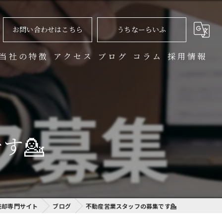
お問い合わせはこちら
うちなーらいふ
当社の特徴
アクセス
ブログ
コラム
採用情報
土地
マンション
す💁
不動産買取
不動産購入
相続
売却専門サイト
ブログ
不動産営業スタッフの募集です💁