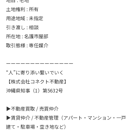
地目 : 宅地
土地権利 : 所有
用途地域 : 未指定
引き渡し : 相談
所在地 : 名護市屋部
取引態様 : 専任媒介
ーーーーーーーーーーーーーー
“人”に寄り添い繋いでいく
【株式会社コネクト不動産】
沖縄県知事（1）第5632号
▶️不動産買取 / 売買仲介
▶️賃貸仲介 / 不動産管理（アパート・マンション・一戸
建て・駐車場・空き地など）