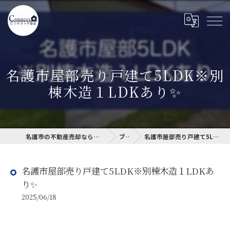
名護市屋部売り戸建て5LDK※別
棟木造１LDKあり✨
名護市の不動産売却なら名護市不動産売却専門サイト
ブログ
名護市屋部売り戸建て5LDK※別棟木造１LDKあり✨
名護市屋部売り戸建て5LDK※別棟木造１LDKあ
り✨
2025/06/18